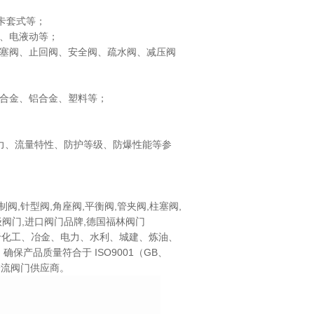
卡套式等；
、电液动等；
旋塞阀、止回阀、安全阀、疏水阀、减压阀
铜合金、铝合金、塑料等；
力、流量特性、防护等级、防爆性能等参
制阀,针型阀,角座阀,平衡阀,管夹阀,柱塞阀,
生级阀门,进口阀门品牌,德国福林阀门
泛应用于化工、冶金、电力、水利、城建、炼油、
产品质量符合于 ISO9001（GB、
一流阀门供应商。