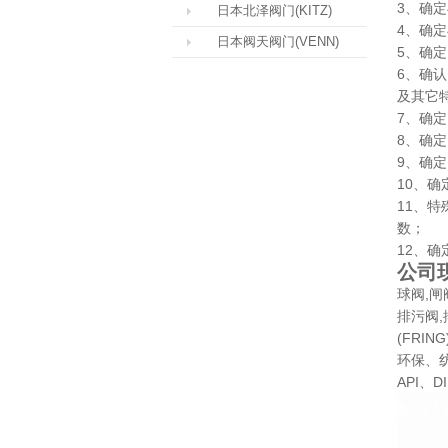
3、确定
日本北泽阀门(KITZ)
4、确
日本阀天阀门(VENN)
5、确
6、确
及其它
7、确
8、确
9、确
10、
11、
数；
12、
公司
球阀,闸
排污阀,
(FRI
环保、
API、