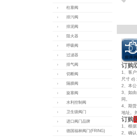
柱塞阀
排污阀
排泥阀
阻火器
呼吸阀
过滤器
排气阀
订购
1、客户
切断阀
尺寸 d
隔膜阀
2、本
3、如
旋塞阀
同。
水利控制阀
4、期
卫生级阀门
地址。
订购
进口阀门品牌
1、根
德国福林阀门(FRING)
2、确