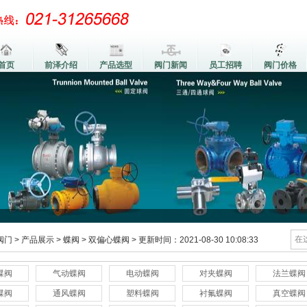
首页
前泽介绍
产品选型
阀门新闻
员工招聘
阀门价格
阀门
>
产品展示
>
蝶阀
>
双偏心蝶阀
>
更新时间：2021-08-30 10:08:33
蝶阀
气动蝶阀
电动蝶阀
对夹蝶阀
法兰蝶阀
蝶阀
通风蝶阀
塑料蝶阀
衬氟蝶阀
真空蝶阀