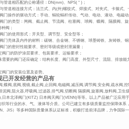
与管道相匹配的公称通径：DN(mm)、NPS( " )；
定与管道相连接方式：法兰式、内(外)螺纹式、焊接式、对夹式、卡箍式、
定阀门操作的驱动方式：手动、蜗轮蜗杆传动、气动、电动、液动、电磁动
认阀门的类型：闸阀、截止阀、节流阀、柱塞阀、球阀、蝶阀、隔膜阀、
特种阀；
定阀门的使用形式：开关型、调节型、安全型等；
定阀门壳体及内件的材料：碳钢、合金钢、不锈钢、球墨铸铁、灰铸铁、
定阀门的密封性能要求、密封等级或密封泄漏量；
确定阀门的防护涂层要求、包装要求、运输要求；
特殊需要的阀门还应确定：结构长度、阀门高度、外型尺寸、流阻、排放能
确定阀门的安装位置及姿势。
现已开发经营的产品有
阀,蝶阀,底阀,视镜,截止阀,止回阀,电磁阀,减压阀,调节阀,安全阀,疏水阀,控
排泥阀,阻火器,呼吸阀,过滤器,排气阀,切断阀 隔膜阀,旋塞阀,放料阀,卫
NG),日本北泽阀门(KITZ) 日本阀天阀门(VENN)等等。以上产品被广
纺织等行业的水、气、液体等介质。公司已建立有多级质量监控保障体系，确保
DIN、JIS）等多种国际质量体系认证标准，积极打造前泽品牌，力争国际