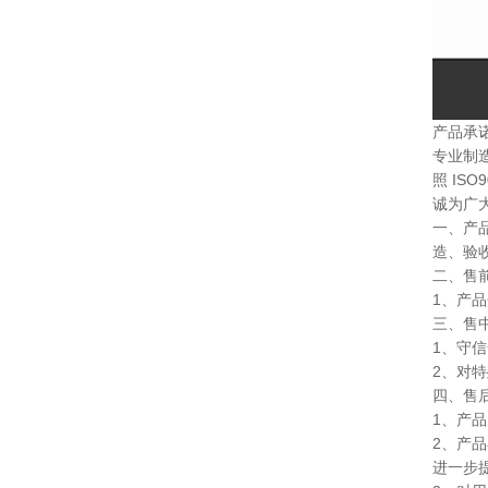
产品承
专业制
照 IS
诚为广
一、产品
造、验
二、售
1、产
三、售
1、守
2、对
四、售
1、产
2、产
进一步