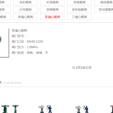
蝶阀
加长蝶阀
衬里蝶阀
焊接蝶阀
蜗轮蝶阀
蝶阀
凸耳蝶阀
管网蝶阀
高性能蝶阀
防结露蝶
蝶阀
单偏心蝶阀
双偏心蝶阀
三偏心蝶阀
双偏心蝶阀
阀门型号：
D(3/6/9)73H/D(3/6/9)43H
阀门口径：DN40-1200
阀门压力：1.6MPa-
4.0MPa
阀门材质：铸铁、铸钢、不
锈钢
共
1
页
1
条记录