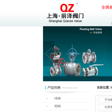
当前位置:
球阀
手动
闸阀
衬胶