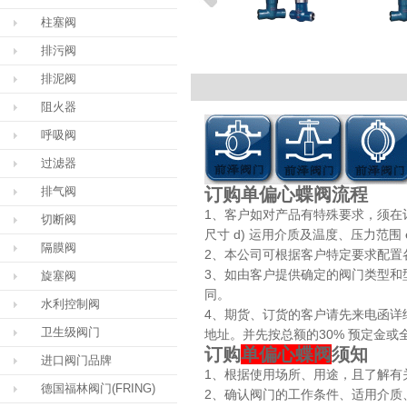
柱塞阀
排污阀
排泥阀
阻火器
呼吸阀
过滤器
排气阀
订购单偏心蝶阀流程
1、客户如对产品有特殊要求，须在订货
切断阀
尺寸 d) 运用介质及温度、压力范围
隔膜阀
2、本公司可根据客户特定要求配置
3、如由客户提供确定的阀门类型和
旋塞阀
同。
水利控制阀
4、期货、订货的客户请先来电函详
卫生级阀门
地址。并先按总额的30% 预定金
订购
单偏心蝶阀
须知
进口阀门品牌
1、根据使用场所、用途，且了解有
德国福林阀门(FRING)
2、确认阀门的工作条件、适用介质