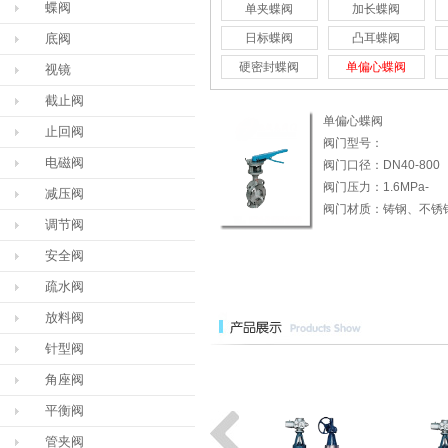
蝶阀
单夹蝶阀
加长蝶阀
底阀
日标蝶阀
凸耳蝶阀
硬密封蝶阀
单偏心蝶阀
视镜
截止阀
单偏心蝶阀
止回阀
阀门型号：
电磁阀
D(3/6/9)73H/D(3/6/9)
阀门口径：DN40-800
阀门压力：1.6MPa-
减压阀
4.0MPa
阀门材质：铸钢、不锈
调节阀
安全阀
疏水阀
放料阀
针型阀
角座阀
平衡阀
管夹阀