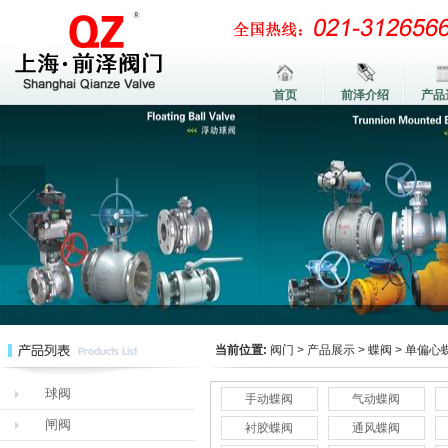
首页
前泽介绍
产品
当前位置:
阀门
>
产品展示
>
蝶阀
>
单偏心
球阀
手动蝶阀
气动蝶阀
闸阀
衬胶蝶阀
通风蝶阀