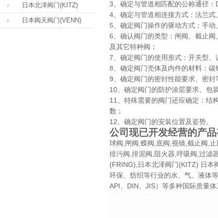
3、确定与管道相匹配的公称通径：DN(m
日本北泽阀门(KITZ)
4、确定与管道相连接方式：法兰式
日本阀天阀门(VENN)
5、确定阀门操作的驱动方式：手动
6、确认阀门的类型：闸阀、截止阀
及其它特种阀；
7、确定阀门的使用形式：开关型、
8、确定阀门壳体及内件的材料：碳
9、确定阀门的密封性能要求、密封
10、确定阀门的防护涂层要求、包
11、特殊需要的阀门还应确定：结
数；
12、确定阀门的安装位置及姿势。
公司现已开发经营的产品
球阀,闸阀,蝶阀,底阀,视镜,截止阀,
排污阀,排泥阀,阻火器,呼吸阀,过滤
(FRING),日本北泽阀门(KIT
环保、纺织等行业的水、气、液体等介
API、DIN、JIS）等多种国际