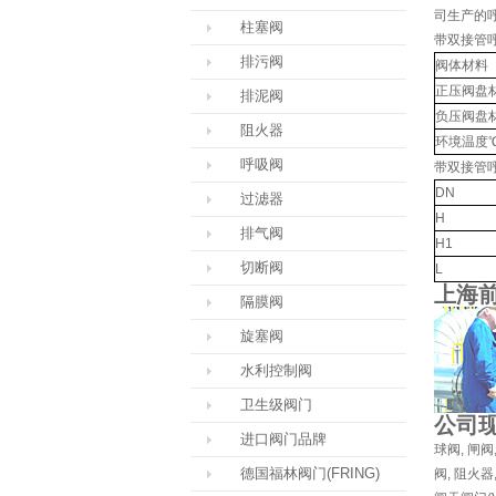
司生产的
柱塞阀
带双接管
排污阀
阀体材料
正压阀盘
排泥阀
负压阀盘
阻火器
环境温度
呼吸阀
带双接管
DN
过滤器
H
排气阀
H1
切断阀
L
上海
隔膜阀
旋塞阀
水利控制阀
卫生级阀门
公司
进口阀门品牌
球阀
,
闸阀
德国福林阀门(FRING)
阀
,
阻火器