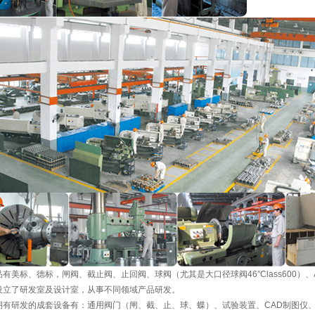
有美标、德标，闸阀、截止阀、止回阀、球阀（尤其是大口径球阀46”Class600）
设立了研发室及设计室，从事不同领域产品研发。
拥有研发的成套设备有：通用阀门（闸、截、止、球、蝶）、试验装置、CAD制图仪