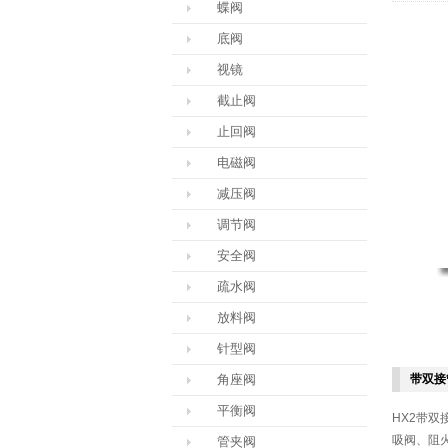
蝶阀
底阀
视镜
截止阀
止回阀
电磁阀
减压阀
调节阀
安全阀
疏水阀
放料阀
针型阀
角座阀
带双接
平衡阀
HX2带双
吸阀、阻
管夹阀