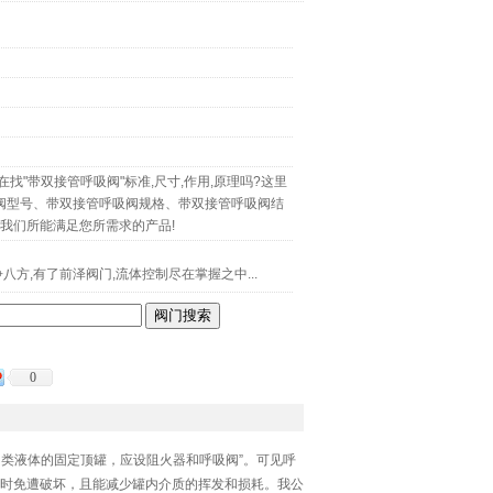
找"带双接管呼吸阀"标准,尺寸,作用,原理吗?这里
阀型号、带双接管呼吸阀规格、带双接管呼吸阀结
尽我们所能满足您所需求的产品!
八方,有了前泽阀门,流体控制尽在掌握之中...
0
甲、乙类液体的固定顶罐，应设阻火器和呼吸阀”。可见呼
时免遭破坏，且能减少罐内介质的挥发和损耗。我公