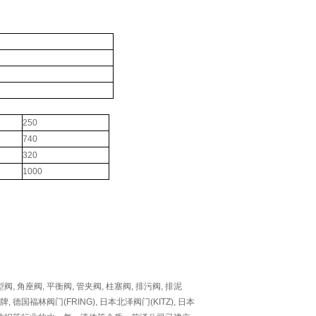
250
740
320
1000
型阀
,
角座阀
,
平衡阀
,
管夹阀
,
柱塞阀
,
排污阀
,
排泥
牌
,
德国福林阀门(FRING)
,
日本北泽阀门(KITZ)
,
日本