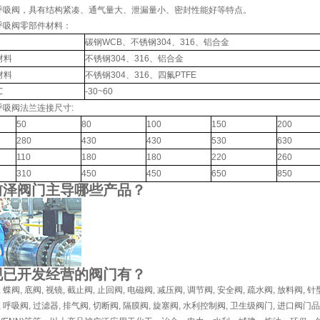
呼吸阀，具有结构紧凑、通气量大、泄漏量小、密封性能好等特点。
呼吸阀零部件材料：
碳钢WCB、不锈钢304、316、铝合金
材料
不锈钢304、316、铝合金
材料
不锈钢304、316、四氟PTFE
℃
-30~60
呼吸阀法兰连接尺寸:
50
80
100
150
200
280
430
430
530
630
110
180
180
220
260
310
450
450
650
850
前泽阀门主导哪些产品？
现已开发经营的
阀门
有？
,
蝶阀
,
底阀
,
视镜
,
截止阀
,
止回阀
,
电磁阀
,
减压阀
,
调节阀
,
安全阀
,
疏水阀
,
放料阀
,
针
,
呼吸阀
,
过滤器
,
排气阀
,
切断阀
,
隔膜阀
,
旋塞阀
,
水利控制阀
,
卫生级阀门
,
进口阀门品