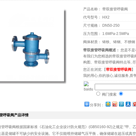
产品名称：
带双接管呼吸阀
代号型号： HX2
尺寸规格： DN50-250
压力范围： 1.6MPa-2.5MPa
阀体材质： 铸铁、铸钢、不锈钢
带双接管呼吸阀概述：
您是不是在
有我们为您精选的带双接管呼吸
构图、带双接管呼吸阀特点等, 
您正在浏览:【
带双接管呼吸阀
】
我的用心,你的放心,诚信服务,质争
阀门搜索
分享到：
管呼吸阀产品详情
接管呼吸阀根据国家标准《石油化工企业设计防火规范》(GB50160-92)之规定:“
火器是储罐不可缺少的安全设施。它不仅能维持储罐气压平衡，确保储罐在超压或真空